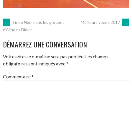
NAVIGATION
←
Tir de Noël dans les groupes
Meilleurs voeux 2017
→
d’Aline et Didier
DES
DÉMARREZ UNE CONVERSATION
ARTICLES
Votre adresse e-mail ne sera pas publiée.
Les champs
obligatoires sont indiqués avec
*
Commentaire
*