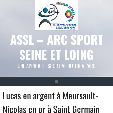
Aller
au
contenu
ASSL – ARC SPORT
SEINE ET LOING
UNE APPROCHE SPORTIVE DU TIR À L'ARC
Lucas en argent à Meursault-
Nicolas en or à Saint Germain